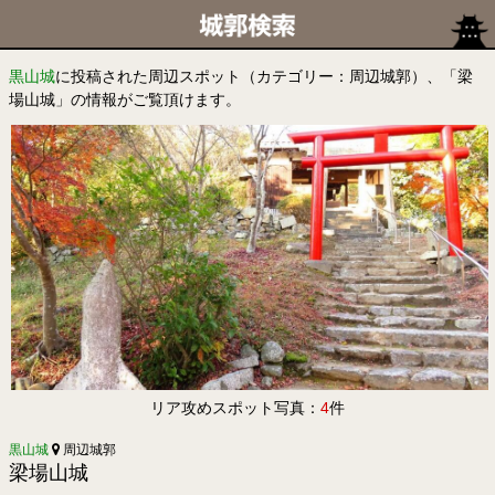
黒山城
に投稿された周辺スポット（カテゴリー：周辺城郭）、「梁
場山城」の情報がご覧頂けます。
リア攻めスポット写真：
4
件
黒山城
周辺城郭
梁場山城