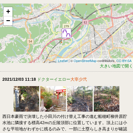
+
−
Leaflet
| ©
OpenStreetMap
contributors,
CC-BY-SA
大きい地図で開く
2021/12/03 11:18
ドクターイエロー
大宰少弐
西日本豪雨で決壊した小田川の付け替え工事の進む船穂町柳井原貯
水池に隣接する標高42mの丘陵頂部に位置しています。頂上には小
さな平坦地がわずかに残るのみで、一部に土塁らしき高まりが確認