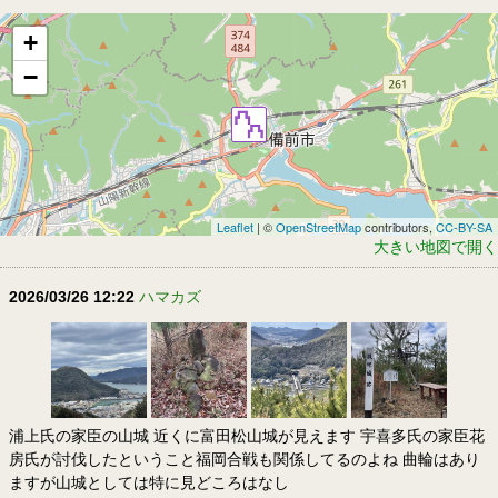
+
−
Leaflet
| ©
OpenStreetMap
contributors,
CC-BY-SA
大きい地図で開く
2026/03/26 12:22
ハマカズ
浦上氏の家臣の山城 近くに富田松山城が見えます 宇喜多氏の家臣花
房氏が討伐したということ福岡合戦も関係してるのよね 曲輪はあり
ますが山城としては特に見どころはなし