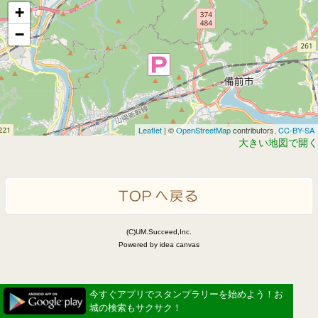
+
−
Leaflet
| ©
OpenStreetMap
contributors,
CC-BY-SA
大きい地図で開く
(C)UM.Succeed,Inc.
Powered by idea canvas
今すぐアプリでスタンプラリーを始めよう！お
城の検索もサクサク！