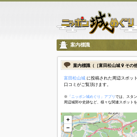
案内標識
案内標識（［富田松山城
その
富田松山城
に投稿された周辺スポット
口コミがご覧頂けます。
※
「ニッポン城めぐり」アプリ
では、スタン
周辺城郭や史跡など、様々な関連スポット
+
−