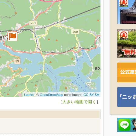
Leaflet
| ©
OpenStreetMap
contributors,
CC-BY-SA
［
大きい地図で開く
］