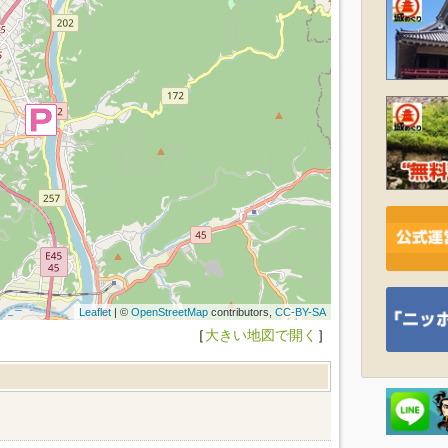
Leaflet
| ©
OpenStreetMap
contributors,
CC-BY-SA
［
大きい地図で開く
］