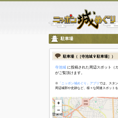
駐車場
駐車場（［寺池城
駐車場］）
寺池城
に投稿された周辺スポット（
がご覧頂けます。
※
「ニッポン城めぐり」アプリ
では、スタン
周辺城郭や史跡など、様々な関連スポット
+
−