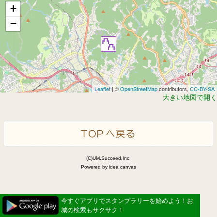
+
−
Leaflet
| ©
OpenStreetMap
contributors,
CC-BY-SA
大きい地図で開く
(C)UM.Succeed,Inc.
Powered by idea canvas
今すぐアプリでスタンプラリーを始めよう！お
城の検索もサクサク！