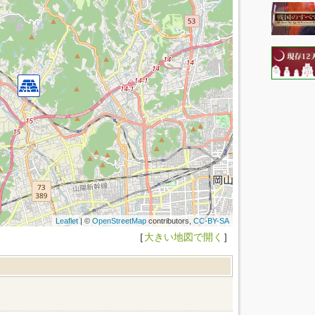
Leaflet
| ©
OpenStreetMap
contributors,
CC-BY-SA
［
大きい地図で開く
］