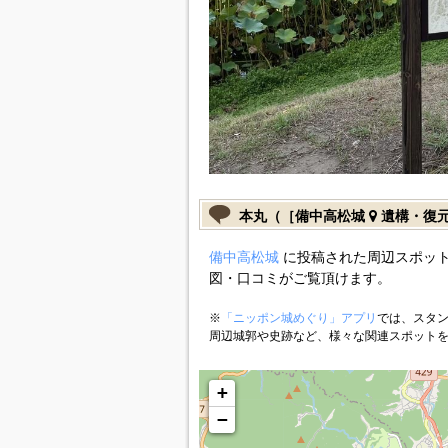
本丸（［備中高松城
遺構・復
備中高松城
に投稿された周辺スポット
図・口コミがご覧頂けます。
※
「ニッポン城めぐり」アプリ
では、スタン
周辺城郭や史跡など、様々な関連スポット
+
−