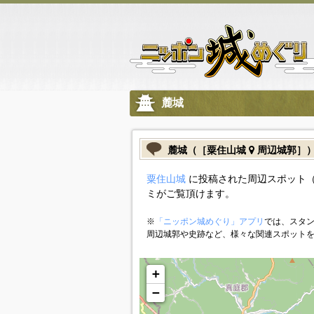
麓城
麓城（［粟住山城
周辺城郭］
粟住山城
に投稿された周辺スポット（
ミがご覧頂けます。
※
「ニッポン城めぐり」アプリ
では、スタン
周辺城郭や史跡など、様々な関連スポット
+
−