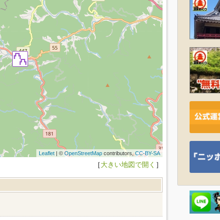
Leaflet
| ©
OpenStreetMap
contributors,
CC-BY-SA
［
大きい地図で開く
］