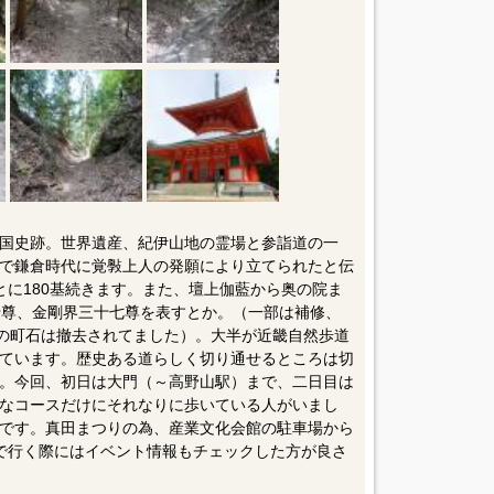
国史跡。世界遺産、紀伊山地の霊場と参詣道の一
で鎌倉時代に覚斅上人の発願により立てられたと伝
とに180基続きます。また、壇上伽藍から奥の院ま
十尊、金剛界三十七尊を表すとか。（一部は補修、
町の町石は撤去されてました）。大半が近畿自然歩道
ています。歴史ある道らしく切り通せるところは切
。今回、初日は大門（～高野山駅）まで、二日目は
なコースだけにそれなりに歩いている人がいまし
です。真田まつりの為、産業文化会館の駐車場から
で行く際にはイベント情報もチェックした方が良さ