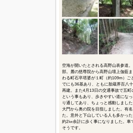
空海が開いたとされる高野山表参道。
部。麓の慈尊院から高野山壇上伽藍ま
わる町石卒塔婆が１町（約109m）ご
でにも36基あり、ともに胎蔵界百八
再建。また4月13日の交通事故で五
という事もあり、歩きやすい道になっ
り通してあり、ちょっと感動しました
大門から奥の院を目指しました。有名
た。意外と下山している人も多かった
約2㎞余計に歩く事になりました。車
そうです。