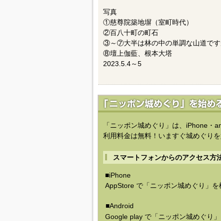
写真
①慈尊院築地塀（室町時代）
②百八十町の町石
③～⑦大半は林の中の単調な山道です
⑧壇上伽藍、根本大塔
2023.5.4～5
「ニッポン城めぐり」は、iPhone・a
利用料金は無料！いますぐ城めぐりを
スマートフォンからのアクセス方
■iPhone
AppStore で「ニッポン城めぐり」
■Android
Google play で「ニッポン城めぐ