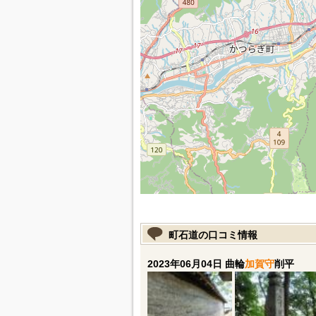
町石道の口コミ情報
2023年06月04日 曲輪
加賀守
削平