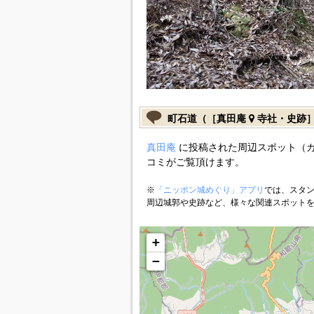
町石道（［真田庵
寺社・史跡
真田庵
に投稿された周辺スポット（
コミがご覧頂けます。
※
「ニッポン城めぐり」アプリ
では、スタン
周辺城郭や史跡など、様々な関連スポット
+
−