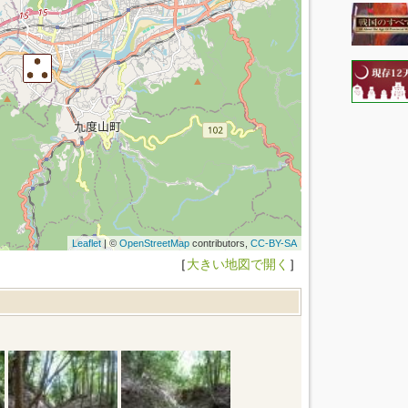
Leaflet
| ©
OpenStreetMap
contributors,
CC-BY-SA
［
大きい地図で開く
］