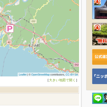
Leaflet
| ©
OpenStreetMap
contributors,
CC-BY-SA
［
大きい地図で開く
］