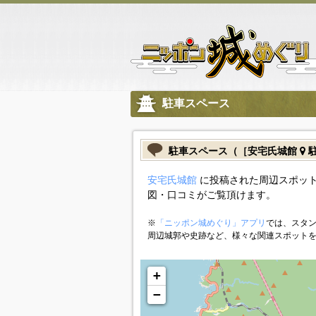
駐車スペース
駐車スペース（［安宅氏城館
駐
安宅氏城館
に投稿された周辺スポット
図・口コミがご覧頂けます。
※
「ニッポン城めぐり」アプリ
では、スタン
周辺城郭や史跡など、様々な関連スポット
+
−