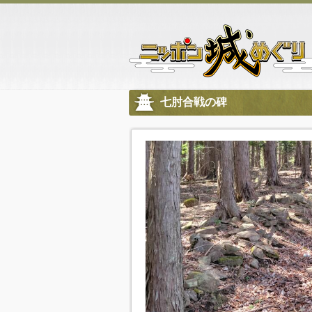
七肘合戦の碑