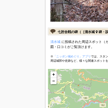
七肘合戦の碑（［清水城
碑・
清水城
に投稿された周辺スポット（
図・口コミがご覧頂けます。
※
「ニッポン城めぐり」アプリ
では、スタン
周辺城郭や史跡など、様々な関連スポット
+
−