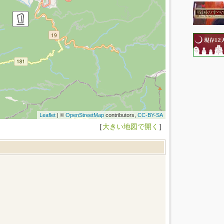
Leaflet
| ©
OpenStreetMap
contributors,
CC-BY-SA
［
大きい地図で開く
］