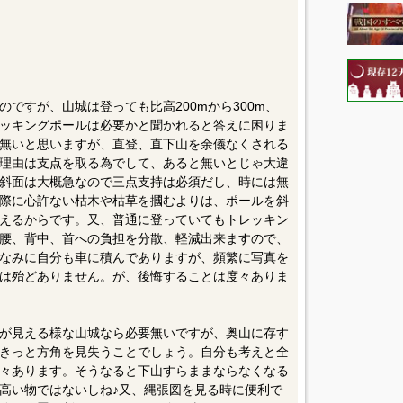
ですが、山城は登っても比高200mから300m、
ッキングポールは必要かと聞かれると答えに困りま
無いと思いますが、直登、直下山を余儀なくされる
理由は支点を取る為でして、あると無いとじゃ大違
斜面は大概急なので三点支持は必須だし、時には無
際に心許ない枯木や枯草を摑むよりは、ポールを斜
えるからです。又、普通に登っていてもトレッキン
腰、背中、首への負担を分散、軽減出来ますので、
なみに自分も車に積んでありますが、頻繁に写真を
は殆どありません。が、後悔することは度々ありま
が見える様な山城なら必要無いですが、奥山に存す
きっと方角を見失うことでしょう。自分も考えと全
々あります。そうなると下山すらままならなくなる
高い物ではないしね♪又、縄張図を見る時に便利で