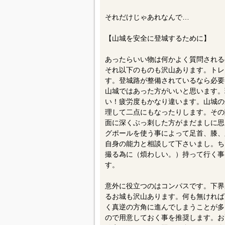
それだけじゃあれなんで…
【山城を安全に登城するために】
あったらいい物は何かよく質問されるの
それ以下のものも沢山あります。トレ
す。登城路が整備されているなら必要
山城ではあった方がいいと思います。
い！疲労度もかなり違います。山城の
理して二点にもなったりします。その
面に深くぶっ刺した方がまだましに思
グポールを使う事によって足首、膝、
自身の能力と相談して下さいまし。ち
撮る為に（煩わしい。）持って行く事
す。
意外に役立つのはコンパスです。下界
るお城も沢山あります。何も無ければ
く真逆の方角に進んでしまうことが多
ので用意しておく事を推奨します。お