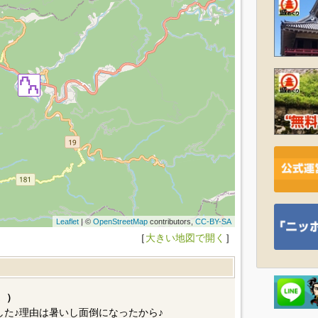
Leaflet
| ©
OpenStreetMap
contributors,
CC-BY-SA
［
大きい地図で開く
］
。）
した♪理由は暑いし面倒になったから♪