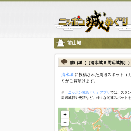
前山城
前山城（［清水城
周辺城郭］
清水城
に投稿された周辺スポット（
ミがご覧頂けます。
※
「ニッポン城めぐり」アプリ
では、スタン
周辺城郭や史跡など、様々な関連スポット
+
−