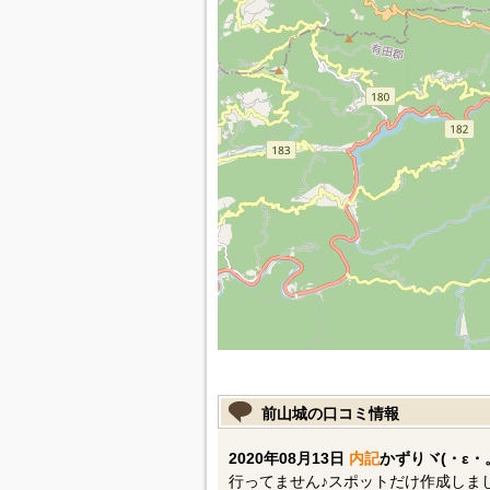
前山城の口コミ情報
2020年08月13日
内記
かずりヾ(・ε・
行ってません♪スポットだけ作成しま