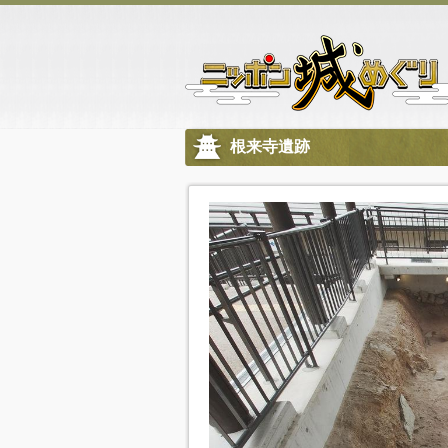
根来寺遺跡