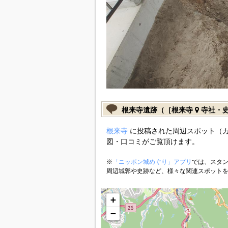
根来寺遺跡（［根来寺
寺社・
根来寺
に投稿された周辺スポット（
図・口コミがご覧頂けます。
※
「ニッポン城めぐり」アプリ
では、スタン
周辺城郭や史跡など、様々な関連スポット
+
−