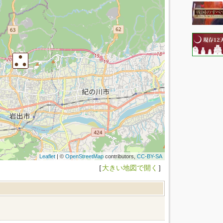
Leaflet
| ©
OpenStreetMap
contributors,
CC-BY-SA
［
大きい地図で開く
］