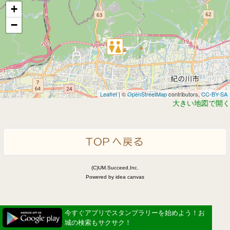
+
−
Leaflet
| ©
OpenStreetMap
contributors,
CC-BY-SA
大きい地図で開く
(C)UM.Succeed,Inc.
Powered by idea canvas
今すぐアプリでスタンプラリーを始めよう！お
城の検索もサクサク！