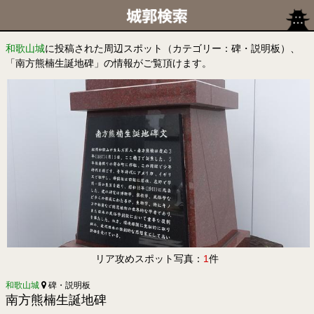
和歌山城
に投稿された周辺スポット（カテゴリー：碑・説明板）、
「南方熊楠生誕地碑」の情報がご覧頂けます。
リア攻めスポット写真：
1
件
和歌山城
碑・説明板
南方熊楠生誕地碑