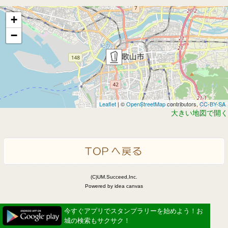
+
−
Leaflet
| ©
OpenStreetMap
contributors,
CC-BY-SA
大きい地図で開く
(C)UM.Succeed,Inc.
Powered by idea canvas
今すぐアプリでスタンプラリーを始めよう！お
城の検索もサクサク！