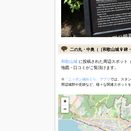
二の丸・中奥（［和歌山城
碑・
和歌山城
に投稿された周辺スポット（
地図・口コミがご覧頂けます。
※
「ニッポン城めぐり」アプリ
では、スタン
周辺城郭や史跡など、様々な関連スポット
+
−