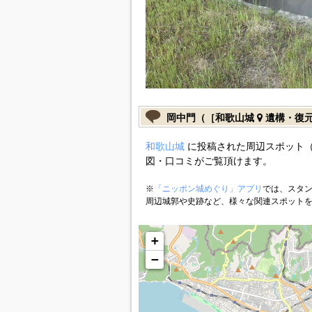
岡中門（［和歌山城
遺構・復
和歌山城
に投稿された周辺スポット
図・口コミがご覧頂けます。
※
「ニッポン城めぐり」アプリ
では、スタン
周辺城郭や史跡など、様々な関連スポット
+
−