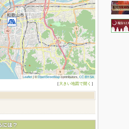
Leaflet
| ©
OpenStreetMap
contributors,
CC-BY-SA
［
大きい地図で開く
］