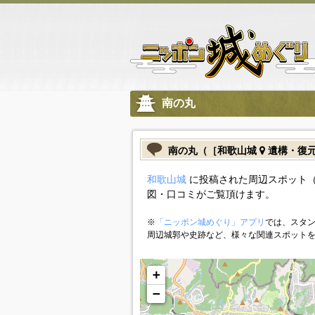
南の丸
南の丸（［和歌山城
遺構・復
和歌山城
に投稿された周辺スポット
図・口コミがご覧頂けます。
※
「ニッポン城めぐり」アプリ
では、スタン
周辺城郭や史跡など、様々な関連スポット
+
−