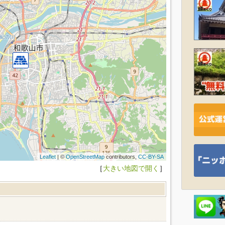
Leaflet
| ©
OpenStreetMap
contributors,
CC-BY-SA
［
大きい地図で開く
］