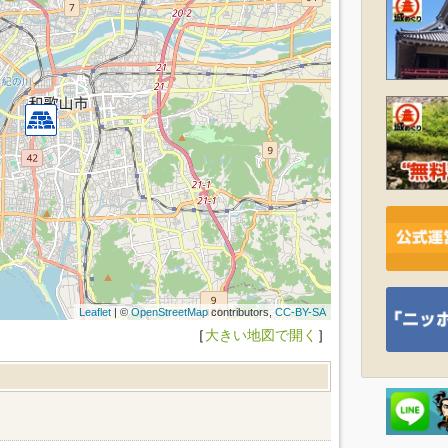
Leaflet
| ©
OpenStreetMap
contributors,
CC-BY-SA
［
大きい地図で開く
］