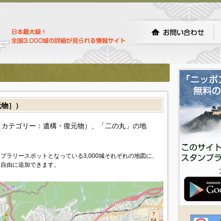
元物］）
（カテゴリー：遺構・復元物）、「二の丸」の地
プラリースポットとなっている3,000城それぞれの地図に、
を自由に追加できます。