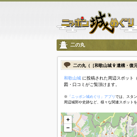
二の丸
二の丸（［和歌山城
遺構・復
和歌山城
に投稿された周辺スポット
図・口コミがご覧頂けます。
※
「ニッポン城めぐり」アプリ
では、スタン
周辺城郭や史跡など、様々な関連スポット
+
−