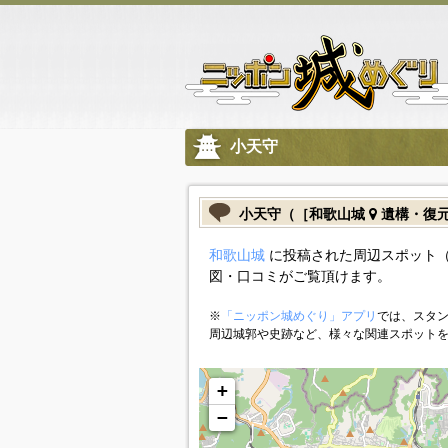
小天守
小天守（［和歌山城
遺構・復
和歌山城
に投稿された周辺スポット
図・口コミがご覧頂けます。
※
「ニッポン城めぐり」アプリ
では、スタン
周辺城郭や史跡など、様々な関連スポット
+
−