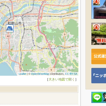
Leaflet
| ©
OpenStreetMap
contributors,
CC-BY-SA
［
大きい地図で開く
］