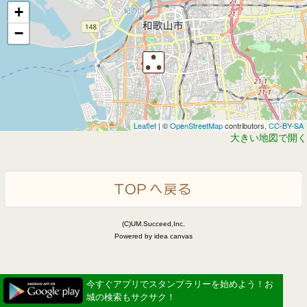
+
−
Leaflet
| ©
OpenStreetMap
contributors,
CC-BY-SA
大きい地図で開く
(C)UM.Succeed,Inc.
Powered by idea canvas
今すぐアプリでスタンプラリーを始めよう！お
城の検索もサクサク！