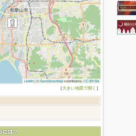
Leaflet
| ©
OpenStreetMap
contributors,
CC-BY-SA
［
大きい地図で開く
］