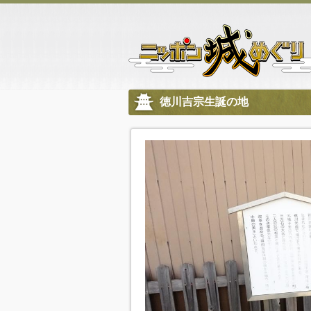
徳川吉宗生誕の地