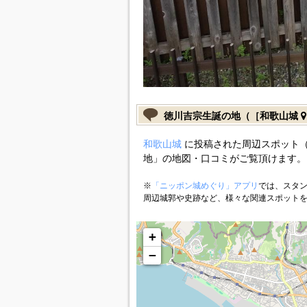
徳川吉宗生誕の地（［和歌山城
和歌山城
に投稿された周辺スポット
地」の地図・口コミがご覧頂けます。
※
「ニッポン城めぐり」アプリ
では、スタン
周辺城郭や史跡など、様々な関連スポット
+
−