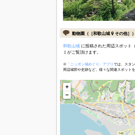
動物園（［和歌山城
その他］
和歌山城
に投稿された周辺スポット（
ミがご覧頂けます。
※
「ニッポン城めぐり」アプリ
では、スタン
周辺城郭や史跡など、様々な関連スポット
+
−