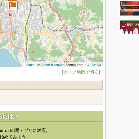
Leaflet
| ©
OpenStreetMap
contributors,
CC-BY-SA
［
大きい地図で開く
］
ndroidの両アプリに対応。
始めてみよう！