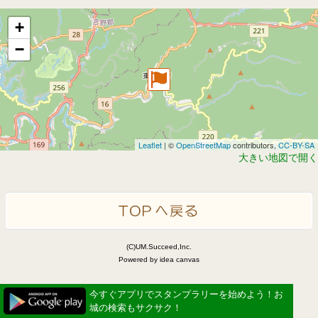
+
−
Leaflet
| ©
OpenStreetMap
contributors,
CC-BY-SA
大きい地図で開く
(C)UM.Succeed,Inc.
Powered by idea canvas
今すぐアプリでスタンプラリーを始めよう！お
城の検索もサクサク！