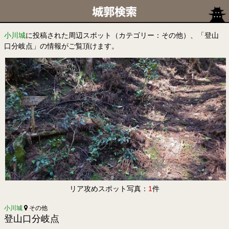
小川城
に投稿された周辺スポット（カテゴリー：その他）、「登山
口分岐点」の情報がご覧頂けます。
リア攻めスポット写真：
1
件
小川城
その他
登山口分岐点