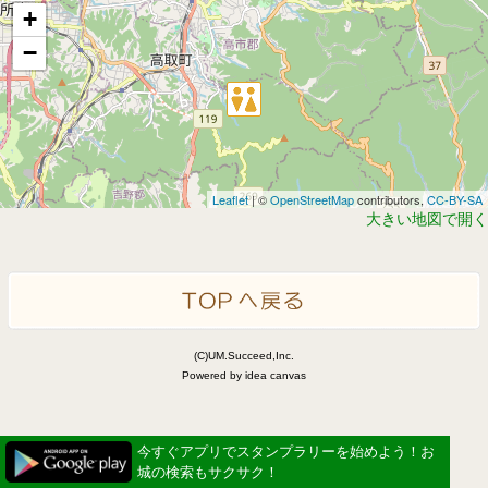
+
−
Leaflet
| ©
OpenStreetMap
contributors,
CC-BY-SA
大きい地図で開く
(C)UM.Succeed,Inc.
Powered by idea canvas
今すぐアプリでスタンプラリーを始めよう！お
城の検索もサクサク！