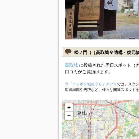
松ノ門（［高取城
遺構・復元
高取城
に投稿された周辺スポット（
口コミがご覧頂けます。
※
「ニッポン城めぐり」アプリ
では、スタン
周辺城郭や史跡など、様々な関連スポット
+
−