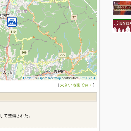
Leaflet
| ©
OpenStreetMap
contributors,
CC-BY-SA
［
大きい地図で開く
］
して整備された。