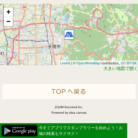
+
−
Leaflet
| ©
OpenStreetMap
contributors,
CC-BY-SA
大きい地図で開く
(C)UM.Succeed,Inc.
Powered by idea canvas
今すぐアプリでスタンプラリーを始めよう！お
城の検索もサクサク！