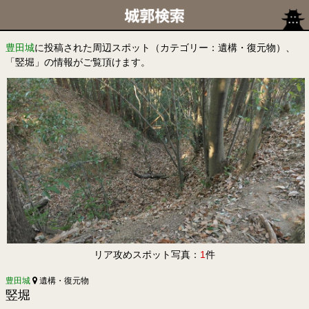
豊田城
に投稿された周辺スポット（カテゴリー：遺構・復元物）、
「竪堀」の情報がご覧頂けます。
リア攻めスポット写真：
1
件
豊田城
遺構・復元物
竪堀