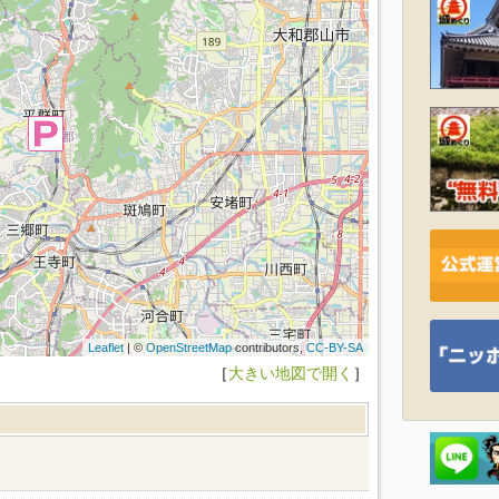
Leaflet
| ©
OpenStreetMap
contributors,
CC-BY-SA
［
大きい地図で開く
］