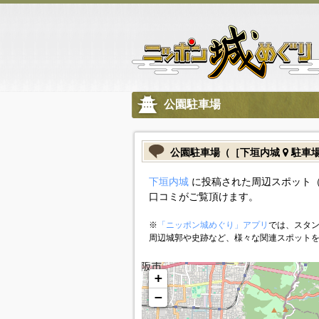
公園駐車場
公園駐車場（［下垣内城
駐車
下垣内城
に投稿された周辺スポット（
口コミがご覧頂けます。
※
「ニッポン城めぐり」アプリ
では、スタン
周辺城郭や史跡など、様々な関連スポット
+
−