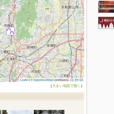
Leaflet
| ©
OpenStreetMap
contributors,
CC-BY-SA
［
大きい地図で開く
］