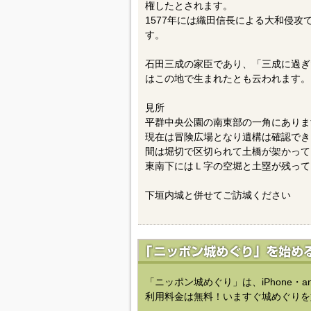
権したとされます。
1577年には織田信長による大和侵攻
す。
石田三成の家臣であり、「三成に過ぎ
はこの地で生まれたとも云われます。
見所
平群中央公園の南東部の一角にありま
現在は冒険広場となり遺構は確認でき
間は堀切で区切られて土橋が架かって
東南下にはＬ字の空堀と土塁が残って
下垣内城と併せてご訪城ください
「ニッポン城めぐり」は、iPhone・a
利用料金は無料！いますぐ城めぐりを