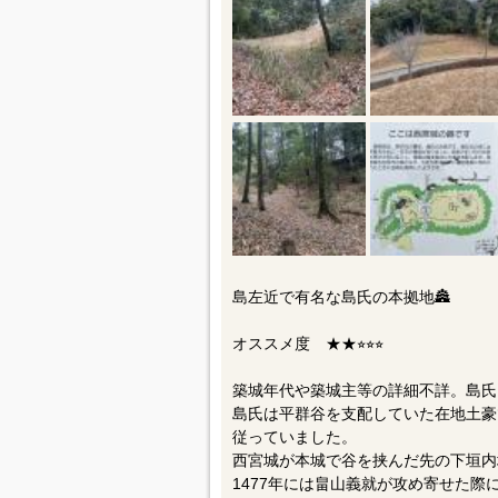
島左近で有名な島氏の本拠地🏯
オススメ度 ★★⭐︎⭐︎⭐︎
築城年代や築城主等の詳細不詳。島氏
島氏は平群谷を支配していた在地土豪
従っていました。
西宮城が本城で谷を挟んだ先の下垣内
1477年には畠山義就が攻め寄せた際