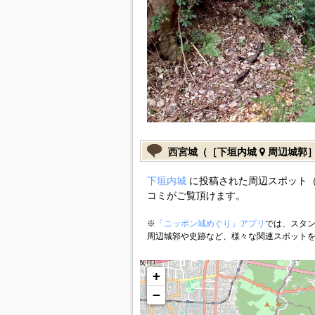
西宮城（［下垣内城
周辺城郭
下垣内城
に投稿された周辺スポット（
コミがご覧頂けます。
※
「ニッポン城めぐり」アプリ
では、スタン
周辺城郭や史跡など、様々な関連スポット
+
−