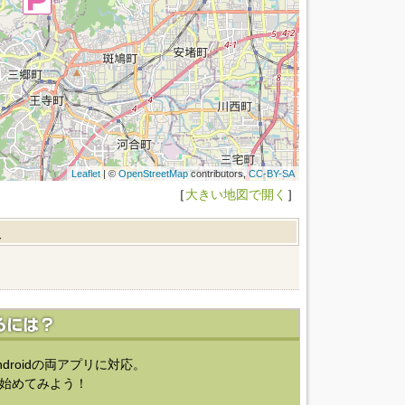
Leaflet
| ©
OpenStreetMap
contributors,
CC-BY-SA
［
大きい地図で開く
］
報
ndroidの両アプリに対応。
始めてみよう！