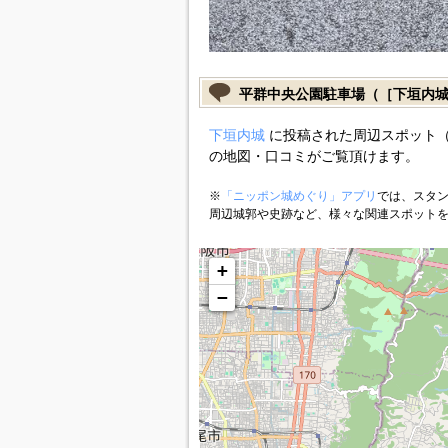
平群中央公園駐車場（［下垣内
下垣内城
に投稿された周辺スポット（
の地図・口コミがご覧頂けます。
※
「ニッポン城めぐり」アプリ
では、スタン
周辺城郭や史跡など、様々な関連スポット
+
−