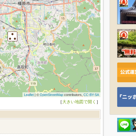
Leaflet
| ©
OpenStreetMap
contributors,
CC-BY-SA
［
大きい地図で開く
］