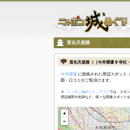
宣化天皇陵
宣化天皇陵（［今井環濠
寺社
今井環濠
に投稿された周辺スポット（
図・口コミがご覧頂けます。
※
「ニッポン城めぐり」アプリ
では、スタン
周辺城郭や史跡など、様々な関連スポット
+
−