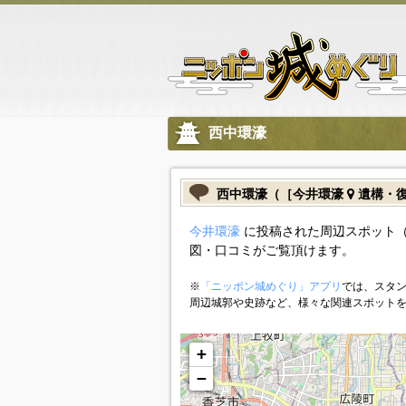
西中環濠
西中環濠（［今井環濠
遺構・
今井環濠
に投稿された周辺スポット（
図・口コミがご覧頂けます。
※
「ニッポン城めぐり」アプリ
では、スタン
周辺城郭や史跡など、様々な関連スポット
+
−