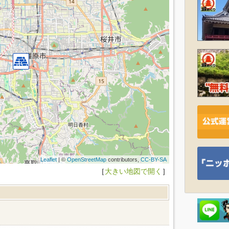
Leaflet
| ©
OpenStreetMap
contributors,
CC-BY-SA
［
大きい地図で開く
］