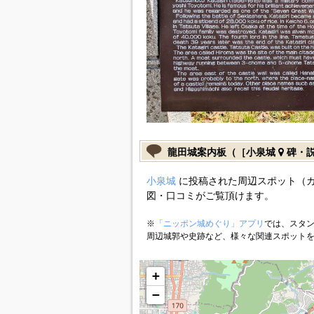
龍田城案内板（［小泉城
碑・
小泉城
に投稿された周辺スポット（
図・口コミがご覧頂けます。
※
「ニッポン城めぐり」アプリ
では、スタン
周辺城郭や史跡など、様々な関連スポット
+
−