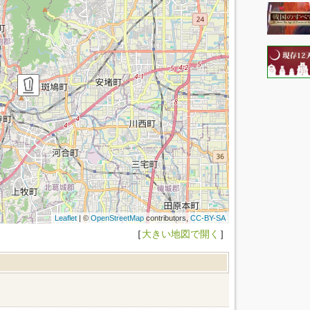
Leaflet
| ©
OpenStreetMap
contributors,
CC-BY-SA
［
大きい地図で開く
］