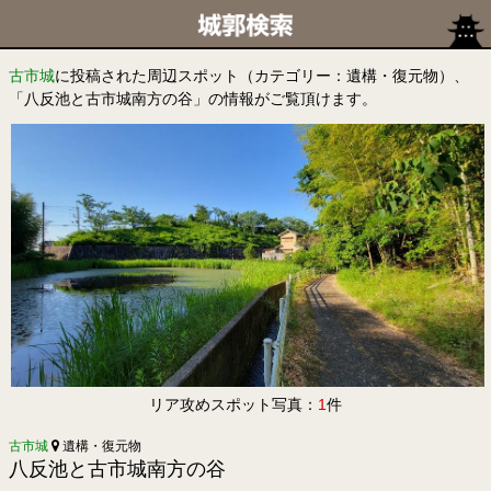
古市城
に投稿された周辺スポット（カテゴリー：遺構・復元物）、
「八反池と古市城南方の谷」の情報がご覧頂けます。
リア攻めスポット写真：
1
件
古市城
遺構・復元物
八反池と古市城南方の谷