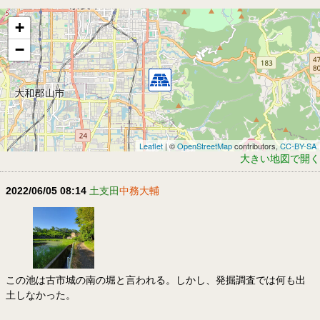
+
−
Leaflet
| ©
OpenStreetMap
contributors,
CC-BY-SA
大きい地図で開く
2022/06/05 08:14
土支田
中務大輔
この池は古市城の南の堀と言われる。しかし、発掘調査では何も出
土しなかった。