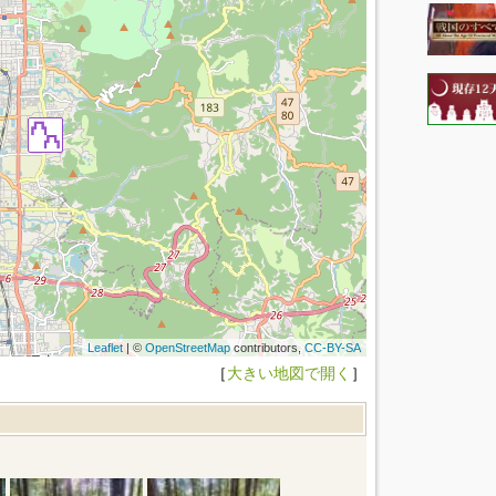
Leaflet
| ©
OpenStreetMap
contributors,
CC-BY-SA
［
大きい地図で開く
］