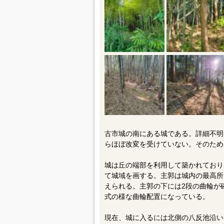
古市城の南にある城である。詳細不明
らほぼ改変を受けていない。そのため
城は丘の端部を利用して築かれており
て城域を画する。主郭は城内の最高所
えられる。主郭の下には2段の曲輪が
式の様な曲輪配置になっている。
現在、城に入るには北側の八反池沿い