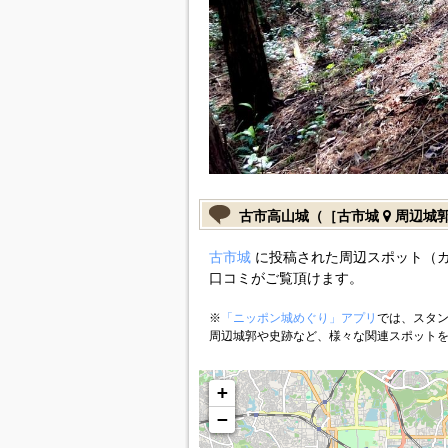
古市高山城（［古市城
周辺城
古市城
に投稿された周辺スポット（
口コミがご覧頂けます。
※
「ニッポン城めぐり」アプリ
では、スタン
周辺城郭や史跡など、様々な関連スポット
+
−