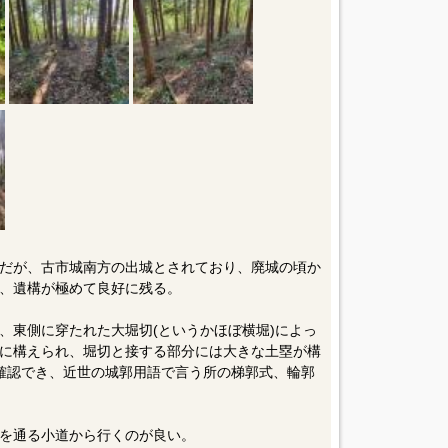
だが、古市城南方の出城とされており、廃城の頃か
、遺構が極めて良好に残る。
、東側に穿たれた大堀切(というかほぼ横堀)によっ
に構えられ、堀切と接する部分には大きな土塁が構
確認でき、近世の城郭用語で言う所の梯郭式、輪郭
を通る小道から行くのが良い。