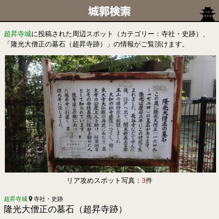
超昇寺城
に投稿された周辺スポット（カテゴリー：寺社・史跡）、
「隆光大僧正の墓石（超昇寺跡）」の情報がご覧頂けます。
リア攻めスポット写真：
3
件
超昇寺城
寺社・史跡
隆光大僧正の墓石（超昇寺跡）