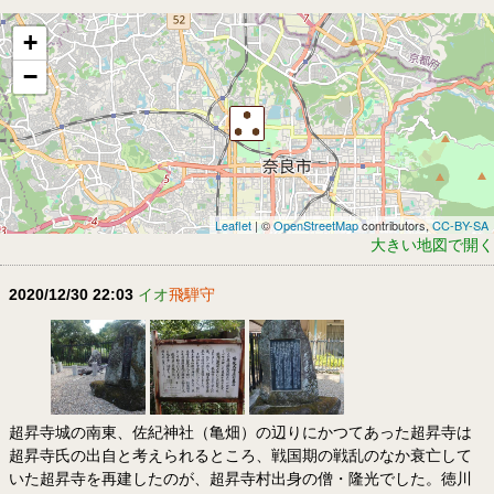
+
−
Leaflet
| ©
OpenStreetMap
contributors,
CC-BY-SA
大きい地図で開く
2020/12/30 22:03
イオ
飛騨守
超昇寺城の南東、佐紀神社（亀畑）の辺りにかつてあった超昇寺は
超昇寺氏の出自と考えられるところ、戦国期の戦乱のなか衰亡して
いた超昇寺を再建したのが、超昇寺村出身の僧・隆光でした。徳川