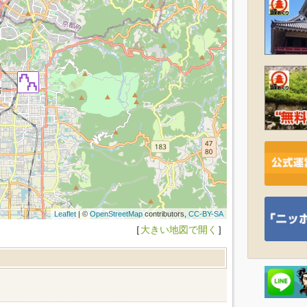
Leaflet
| ©
OpenStreetMap
contributors,
CC-BY-SA
［
大きい地図で開く
］