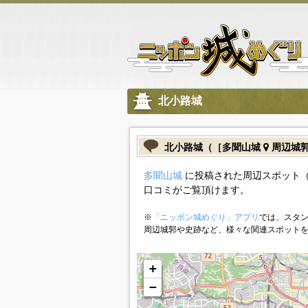
北小路城
北小路城（［多聞山城
周辺城
多聞山城
に投稿された周辺スポット（
口コミがご覧頂けます。
※
「ニッポン城めぐり」アプリ
では、スタン
周辺城郭や史跡など、様々な関連スポット
+
−