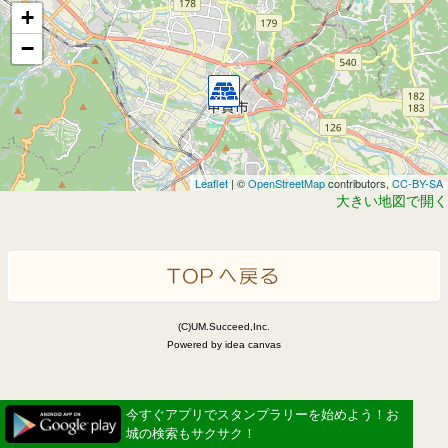
+
−
Leaflet
| ©
OpenStreetMap
contributors,
CC-BY-SA
大きい地図で開く
(C)UM.Succeed,Inc.
Powered by idea canvas
今すぐアプリでスタンプラリーを始めよう！お
城の検索もサクサク！