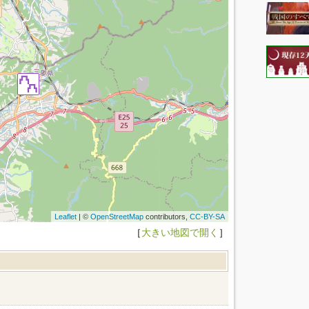
Leaflet
| ©
OpenStreetMap
contributors,
CC-BY-SA
［
大きい地図で開く
］