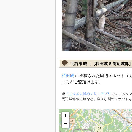
北谷東城（［和田城
周辺城郭
和田城
に投稿された周辺スポット（
コミがご覧頂けます。
※
「ニッポン城めぐり」アプリ
では、スタン
周辺城郭や史跡など、様々な関連スポット
+
−