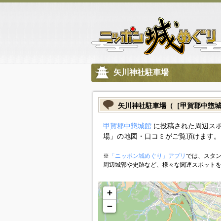
矢川神社駐車場
矢川神社駐車場（［甲賀郡中惣
甲賀郡中惣城館
に投稿された周辺スポ
場」の地図・口コミがご覧頂けます。
※
「ニッポン城めぐり」アプリ
では、スタン
周辺城郭や史跡など、様々な関連スポット
+
−