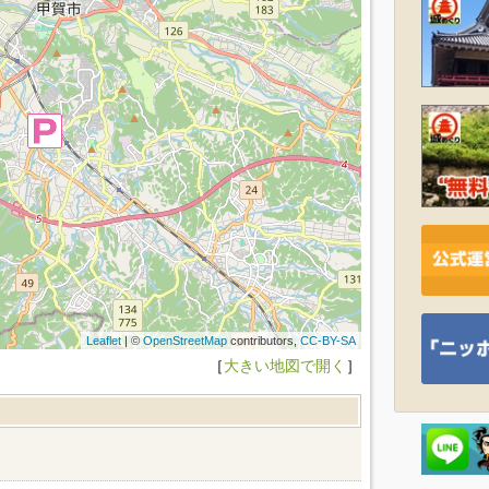
Leaflet
| ©
OpenStreetMap
contributors,
CC-BY-SA
［
大きい地図で開く
］