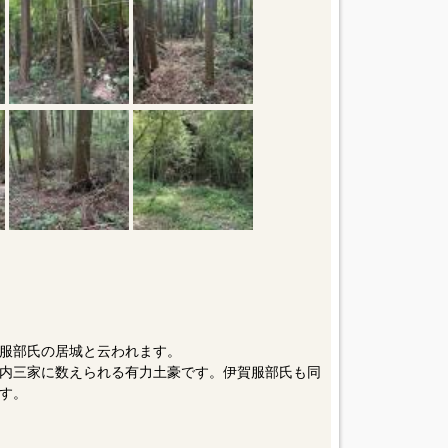
服部氏の居城と云われます。
内三家に数えられる有力土豪です。伊賀服部氏も同
す。