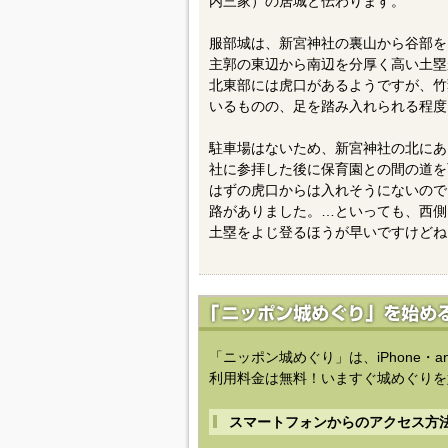
内三家）の居城と伝わります。
服部城は、新宮神社の裏山から谷部を
主郭の東辺から南辺を分厚く高い土塁
北東部には虎口があるようですが、竹
いるものの、足を踏み入れられる程度
駐車場はないため、新宮神社の北にあ
社に参拝した後に保育園との間の道を
はずの虎口からは入れそうにないので
路がありました。…といっても、西側
土塁をよじ登るほうが早いですけどね
「ニッポン城めぐり」は、iPhone・a
利用料金は無料！いますぐ城めぐりを
スマートフォンからのアクセス方