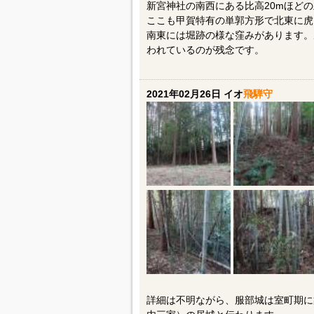
新宮神社の南西にある比高20mほど
ここも甲賀特有の単郭方形で北東に虎
南東には堀跡の様な窪みがあります。
われているのが残念です。
2021年02月26日 イオ
飛騨守
詳細は不明ながら、服部城は室町期に