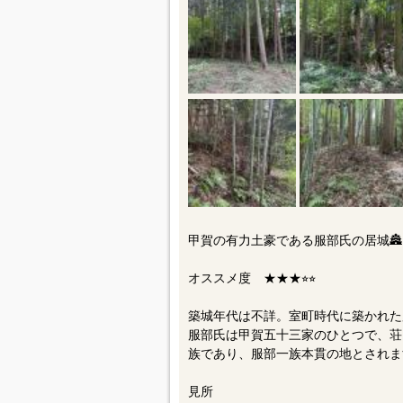
甲賀の有力土豪である服部氏の居城🏯
オススメ度 ★★★⭐︎⭐︎
築城年代は不詳。室町時代に築かれた
服部氏は甲賀五十三家のひとつで、荘
族であり、服部一族本貫の地とされま
見所