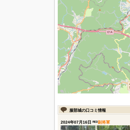
服部城の口コミ情報
2024年07月16日 ᴿᴱᴰ
副将軍