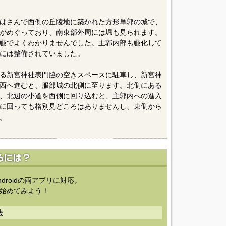
はさんで西側の丘陵地に築かれた方形単郭の城で、
がめぐっており、南東部外周には堀も見られます。
藪でよくわかりませんでした。主郭内部も藪化して
には整備されていました。
る新宮神社表門脇の空きスペースに駐車し、新宮神
西へ進むと、服部城の北側に至ります。北側にある
、北辺の小道を西側に回り込むと、主郭内への進入
に回っても格別見どころはありませんし、東側から
。
ndroidの両アプリに対応。
始めてみよう！
法