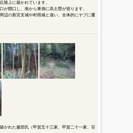
の丘陵上に築かれています。
口が開口し、南から東側に高土塁が巡ります。
周辺の新宮支城や村雨城と違い、全体的にヤブに覆
築かれた服部氏（甲賀五十三家、甲賀二十一家、荘