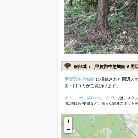
服部城（［甲賀郡中惣城館
周辺
甲賀郡中惣城館
に投稿された周辺スポ
図・口コミがご覧頂けます。
※
「ニッポン城めぐり」アプリ
では、スタン
周辺城郭や史跡など、様々な関連スポット
+
−