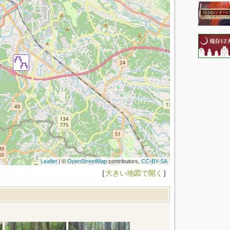
Leaflet
| ©
OpenStreetMap
contributors,
CC-BY-SA
［
大きい地図で開く
］