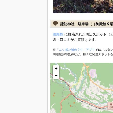
諏訪神社 駐車場（［御殿館
駐
御殿館
に投稿された周辺スポット（
図・口コミがご覧頂けます。
※
「ニッポン城めぐり」アプリ
では、スタン
周辺城郭や史跡など、様々な関連スポット
+
−