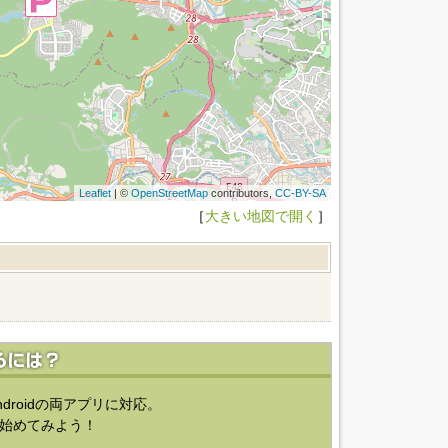
Leaflet
| ©
OpenStreetMap
contributors,
CC-BY-SA
［
大きい地図で開く
］
ndroidの両アプリに対応。
始めてみよう！