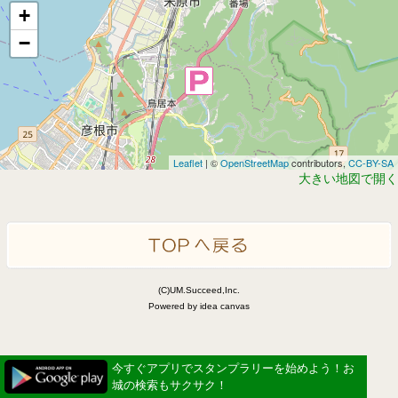
+
−
Leaflet
| ©
OpenStreetMap
contributors,
CC-BY-SA
大きい地図で開く
(C)UM.Succeed,Inc.
Powered by idea canvas
今すぐアプリでスタンプラリーを始めよう！お
城の検索もサクサク！