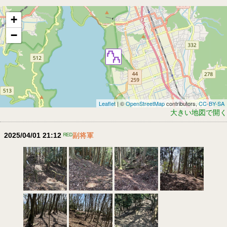
+
−
Leaflet
| ©
OpenStreetMap
contributors,
CC-BY-SA
大きい地図で開く
2025/04/01 21:12
ᴿᴱᴰ
副将軍