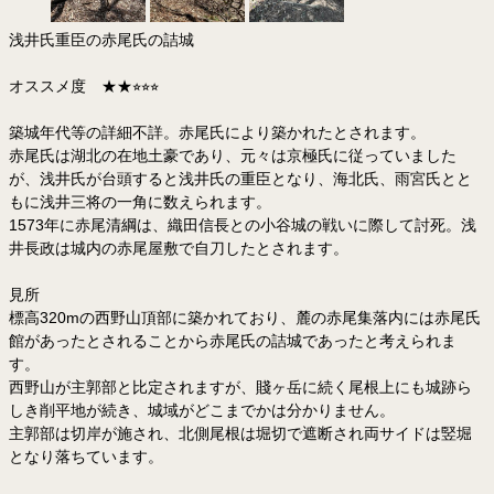
浅井氏重臣の赤尾氏の詰城
オススメ度 ★★⭐︎⭐︎⭐︎
築城年代等の詳細不詳。赤尾氏により築かれたとされます。
赤尾氏は湖北の在地土豪であり、元々は京極氏に従っていました
が、浅井氏が台頭すると浅井氏の重臣となり、海北氏、雨宮氏とと
もに浅井三将の一角に数えられます。
1573年に赤尾清綱は、織田信長との小谷城の戦いに際して討死。浅
井長政は城内の赤尾屋敷で自刀したとされます。
見所
標高320mの西野山頂部に築かれており、麓の赤尾集落内には赤尾氏
館があったとされることから赤尾氏の詰城であったと考えられま
す。
西野山が主郭部と比定されますが、賤ヶ岳に続く尾根上にも城跡ら
しき削平地が続き、城域がどこまでかは分かりません。
主郭部は切岸が施され、北側尾根は堀切で遮断され両サイドは竪堀
となり落ちています。