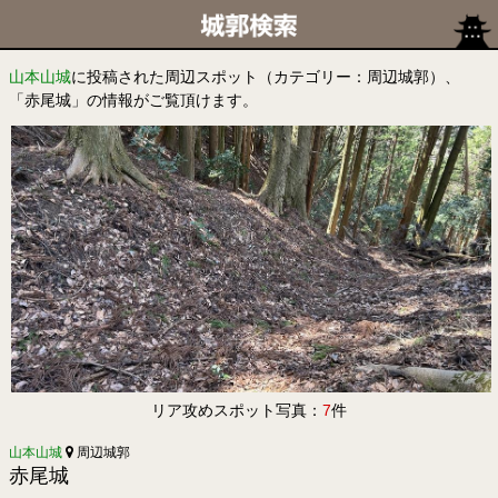
山本山城
に投稿された周辺スポット（カテゴリー：周辺城郭）、
「赤尾城」の情報がご覧頂けます。
リア攻めスポット写真：
7
件
山本山城
周辺城郭
赤尾城