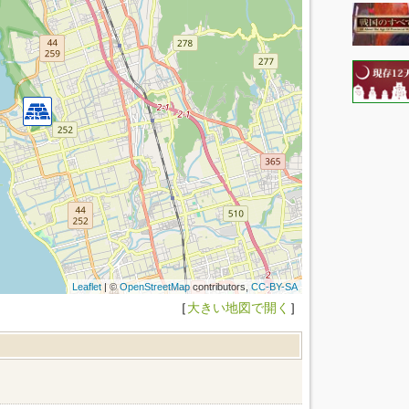
Leaflet
| ©
OpenStreetMap
contributors,
CC-BY-SA
［
大きい地図で開く
］