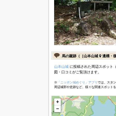
馬の蹴跡（［山本山城
遺構・
山本山城
に投稿された周辺スポット（
図・口コミがご覧頂けます。
※
「ニッポン城めぐり」アプリ
では、スタン
周辺城郭や史跡など、様々な関連スポット
+
−