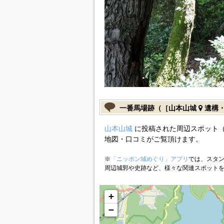
一番馬場跡（［山本山城
遺構・
山本山城
に投稿された周辺スポット（
地図・口コミがご覧頂けます。
※
「ニッポン城めぐり」アプリ
では、スタン
周辺城郭や史跡など、様々な関連スポット
+
−