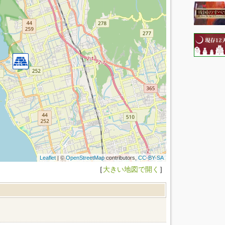
Leaflet
| ©
OpenStreetMap
contributors,
CC-BY-SA
［
大きい地図で開く
］