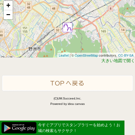
+
−
Leaflet
| ©
OpenStreetMap
contributors,
CC-BY-SA
大きい地図で開く
(C)UM.Succeed,Inc.
Powered by idea canvas
今すぐアプリでスタンプラリーを始めよう！お
城の検索もサクサク！