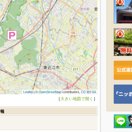
Leaflet
| ©
OpenStreetMap
contributors,
CC-BY-SA
［
大きい地図で開く
］
情報