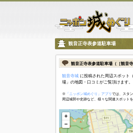
観音正寺表参道駐車場
観音正寺表参道駐車場（［観音
観音寺城
に投稿された周辺スポット
場」の地図・口コミがご覧頂けます。
※
「ニッポン城めぐり」アプリ
では、スタン
周辺城郭や史跡など、様々な関連スポット
+
−