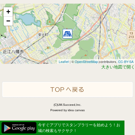
+
−
Leaflet
| ©
OpenStreetMap
contributors,
CC-BY-SA
大きい地図で開く
(C)UM.Succeed,Inc.
Powered by idea canvas
今すぐアプリでスタンプラリーを始めよう！お
城の検索もサクサク！