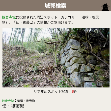
観音寺城
に投稿された周辺スポット（カテゴリー：遺構・復元
物）、「伝・後藤邸」の情報がご覧頂けます。
リア攻めスポット写真：
8
件
観音寺城
遺構・復元物
伝・後藤邸