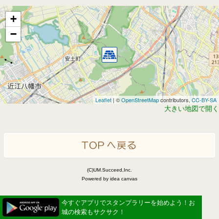
+
−
Leaflet
| ©
OpenStreetMap
contributors,
CC-BY-SA
大きい地図で開く
(C)UM.Succeed,Inc.
Powered by idea canvas
今すぐアプリでスタンプラリーを始めよう！お
城の検索もサクサク！