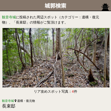
観音寺城
に投稿された周辺スポット（カテゴリー：遺構・復元
物）、「長束邸」の情報がご覧頂けます。
リア攻めスポット写真：
4
件
観音寺城
遺構・復元物
長束邸